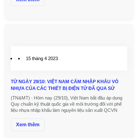
15 tháng 4 2023
TỪ NGÀY 29/10: VIỆT NAM CẤM NHẬP KHẨU VỎ
NHỰA CỦA CÁC THIẾT BỊ ĐIỆN TỬ ĐÃ QUA SỬ
DỤNG
(TN&MT) - Hôm nay (29/10), Việt Nam bắt đầu áp dụng
Quy chuẩn kỹ thuật quốc gia về môi trường đối với phế
liệu nhựa nhập khẩu làm nguyên liệu sản xuất QCVN
32:2018/BTNMT được ban hành kèm theo Thông tư số
08/2018/TT-BTNMT.
Xem thêm