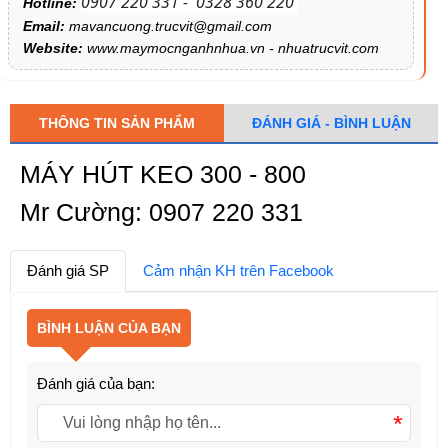
0907 220 331 - 0328 360 220
Hotline:
Email:
mavancuong.trucvit@gmail.com
Website:
www.maymocnganhnhua.vn - nhuatrucvit.com
THÔNG TIN SẢN PHẨM
ĐÁNH GIÁ - BÌNH LUẬN
MÁY HÚT KEO 300 - 800
Mr Cường: 0907 220 331
Đánh giá SP
Cảm nhận KH trên Facebook
BÌNH LUẬN CỦA BẠN
Đánh giá của bạn:
*